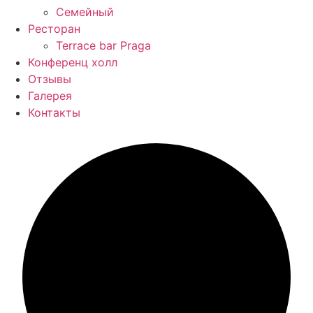
Семейный
Ресторан
Terrace bar Praga
Конференц холл
Отзывы
Галерея
Контакты